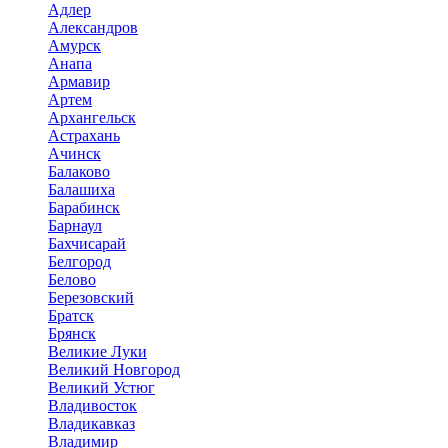
Адлер
Александров
Амурск
Анапа
Армавир
Артем
Архангельск
Астрахань
Ачинск
Балаково
Балашиха
Барабинск
Барнаул
Бахчисарай
Белгород
Белово
Березовский
Братск
Брянск
Великие Луки
Великий Новгород
Великий Устюг
Владивосток
Владикавказ
Владимир