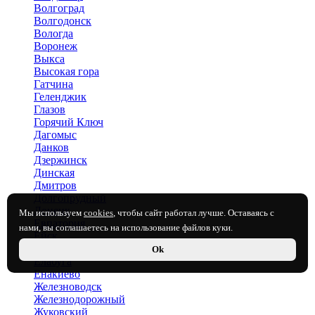
Волгоград
Волгодонск
Вологда
Воронеж
Выкса
Высокая гора
Гатчина
Геленджик
Глазов
Горячий Ключ
Дагомыс
Данков
Дзержинск
Динская
Дмитров
Долгопрудный
Донецк
Мы используем
cookies
, чтобы сайт работал лучше. Оставаясь с
Евпатория
нами, вы соглашаетесь на использование файлов куки.
Ейск
Екатеринбург
Ok
Елабуга
Енакиево
Железноводск
Железнодорожный
Жуковский