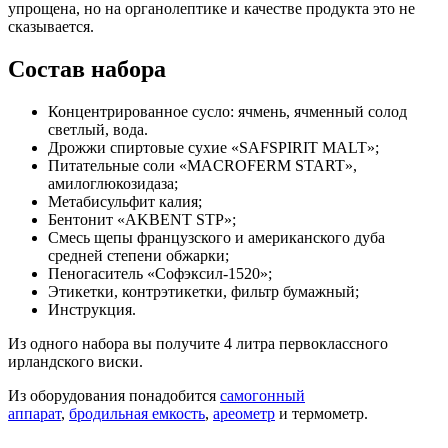
упрощена, но на органолептике и качестве продукта это не
сказывается.
Состав набора
Концентрированное сусло: ячмень, ячменный солод
светлый, вода.
Дрожжи спиртовые сухие «SAFSPIRIT MALT»;
Питательные соли «MACROFERM START»,
амилоглюкозидаза;
Метабисульфит калия;
Бентонит «AKBENT STP»;
Смесь щепы французского и американского дуба
средней степени обжарки;
Пеногаситель «Софэксил-1520»;
Этикетки, контрэтикетки, фильтр бумажный;
Инструкция.
Из одного набора вы получите 4 литра первоклассного
ирландского виски.
Из оборудования понадобится
самогонный
аппарат
,
бродильная емкость
,
ареометр
и термометр.