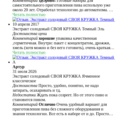
Комментарий
здОрово!
Готовые наборы для
самостоятельного приготовления пива использую уже
около 20 лет. Отработал технологию до автоматизма. От
начала приготовления до готового продукта - всего 10-
Читать полностью
14 дней. Последние 8 лет для карбонизации использую
холодильник - кегератор и углекислоту - так процесс
10 апреля 2017
приготовления ускоряется всего до 10 дней.(7-9 дней
Экстракт солодовый СВОЯ КРУЖКА Темный Эль
брожения, и 2-3 дня - охлаждение и карбонизация) Часть
Достоинства
цена
пива выпивается прямо из кега с помощью
Комментарий
хорошие
упаковка качественная
специального крана, часть - по бутылкам для друзей. На
,герметичная. Внутри: пакет с концентратом, дрожжи,
фото - Жигулевское из набора, купленного в РД, 10 день
хмель (хотя можно и без него готовить), очень краткая
после покупки набора.
инструкция:-). При варке сусла появляется приятный
Читать полностью
запах как в пекарне. Пахнет хлебом.
А
Артур
31 июля 2026
Экстракт солодовый СВОЯ КРУЖКА Ячменное
классическое
Достоинства
Просто, удобно, понятно, не надо
затирать, осахаривать и тд.
Недостатки
Ждать пока созреет. Но от этого пиво и
становится пивом.
Комментарий
Отлично
Очень удобный вариант для
приготовления пива без сложного оборудования и
знания технологии. Все есть в наборе от и до. Просто