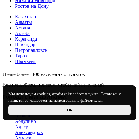
Нижний Новгород
Ростов-на-Дону
Казахстан
Алматы
Астана
Актобе
Караганда
Павлодар
Петропавловск
Тараз
Шымкент
И ещё более 1100 населённых пунктов
Воспользуйтесь поиском, чтобы найти нужный
Мы используем
cookies
, чтобы сайт работал лучше. Оставаясь с
Города с магазинами:
нами, вы соглашаетесь на использование файлов куки.
Россия
Ok
Абакан
Абдулино
Адлер
Александров
Амурск