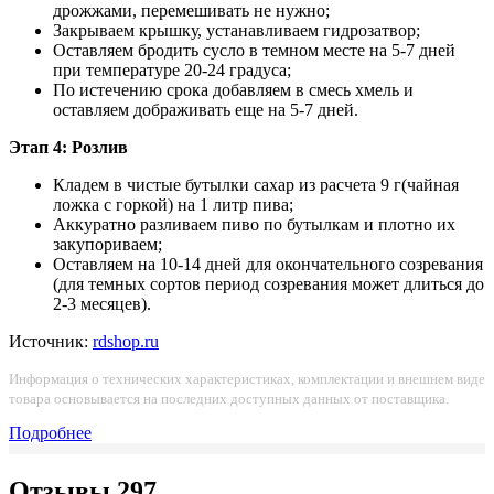
дрожжами, перемешивать не нужно;
Закрываем крышку, устанавливаем гидрозатвор;
Оставляем бродить сусло в темном месте на 5-7 дней
при температуре 20-24 градуса;
По истечению срока добавляем в смесь хмель и
оставляем дображивать еще на 5-7 дней.
Этап 4: Розлив
Кладем в чистые бутылки сахар из расчета 9 г(чайная
ложка с горкой) на 1 литр пива;
Аккуратно разливаем пиво по бутылкам и плотно их
закупориваем;
Оставляем на 10-14 дней для окончательного созревания
(для темных сортов период созревания может длиться до
2-3 месяцев).
Источник:
rdshop.ru
Информация о технических характеристиках, комплектации и внешнем виде
товара основывается на последних доступных данных от поставщика.
Подробнее
Отзывы
297