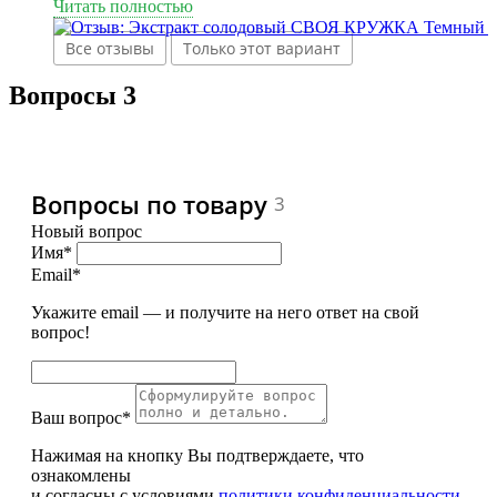
следуйте инструкции и получится пиво уровня дорогого
Читать полностью
паба
Все отзывы
Только этот вариант
Вопросы
3
Вопросы по товару
3
Новый вопрос
Имя*
Email*
Укажите email — и получите на него ответ на свой
вопрос!
Ваш вопрос*
Нажимая на кнопку Вы подтверждаете, что
ознакомлены
и согласны с условиями
политики конфиденциальности
.