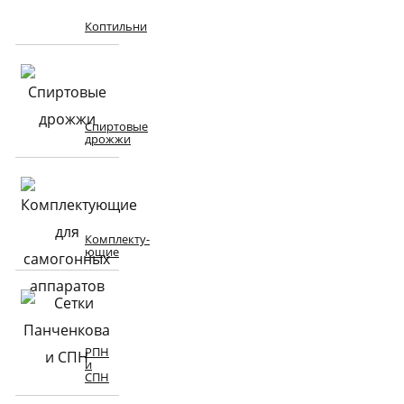
Коптильни
Спиртовые
дрожжи
Комплекту-
ющие
РПН
и
СПН