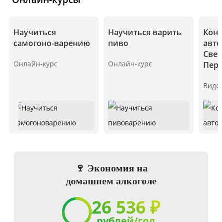
Научиться
Научиться варить
Конс
самогоно-варению
пиво
авто
Све
Онлайн-курс
Онлайн-курс
Пер
Виде
🍷 Экономия на
домашнем алкоголе
26 536 ₽
рублей/год