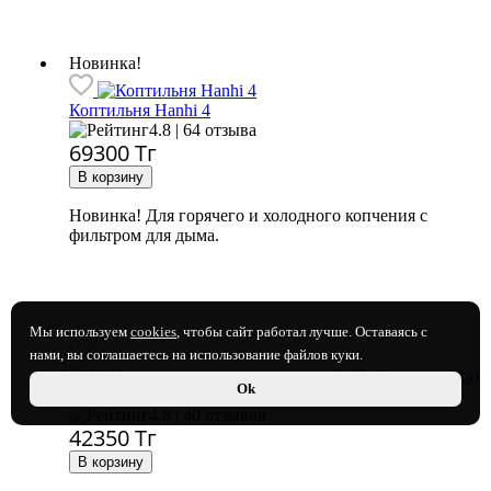
Новинка!
Коптильня Hanhi 4
4.8 | 64 отзыва
69300
Тг
Новинка! Для горячего и холодного копчения с
фильтром для дыма.
Мы используем
cookies
, чтобы сайт работал лучше. Оставаясь с
нами, вы соглашаетесь на использование файлов куки.
Ok
ТЭН для самогонного аппарата, 3 кВт (нержавейка)
4.8 | 40 отзывов
42350
Тг