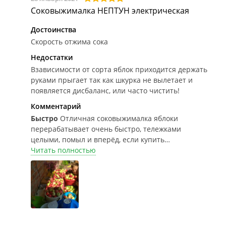
Соковыжималка НЕПТУН электрическая
Достоинства
Скорость отжима сока
Недостатки
Взависимости от сорта яблок приходится держать
руками прыгает так как шкурка не вылетает и
появляется дисбаланс, или часто чистить!
Комментарий
Быстро
Отличная соковыжималка яблоки
перерабатывает очень быстро, тележками
целыми, помыл и вперёд, если купить
специальную сеточку на ведро то сок отделяется
Читать полностью
от осадка сразу, очень удобно! Со жмыха ставлю
самагонку!