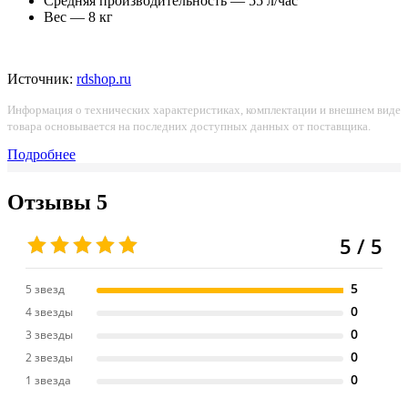
Средняя производительность — 55 л/час
Вес — 8 кг
Источник:
rdshop.ru
Информация о технических характеристиках, комплектации и внешнем виде
товара основывается на последних доступных данных от поставщика.
Подробнее
Отзывы
5
5 / 5
5
5 звезд
0
4 звезды
0
3 звезды
0
2 звезды
0
1 звезда