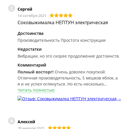
С
Сергей
14 октября 2021
Соковыжималка НЕПТУН электрическая
Достоинства
Производительность Простота конструкции
Недостатки
Вибрации, но это скорее продолжение достоинств.
Комментарий
Полный восторг!
Очень доволен покупкой.
Отличная производительность, 5 мешков яблок, а
я и не успел оглянуться. Но есть несколько
моментов. Однозначно не стоит использовать на
Читать полностью
кухне. Возникают дикие вибрации, упустил момент
и все вокруг будет в жмыхе. Я так понял это сильно
зависит от сырья, все нормально, а потом словно
хочет взлететь. Это надо учитывать. Лучше
А
работать на улице
Алексей
28 января 2021