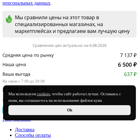
персональных данных
.
Мы сравнили цены на этот товар в
специализированных магазинах, на
маркетплейсах и предлагаем вам лучшую цену
Сравнение цен актуально на 6.08.2026
7 137 ₽
Средняя цена по рынку
6 500 ₽
Наша цена
637 ₽
Ваша выгода
На связи с 7:00 до 20:00
8 800 500 27 56
Мы используем
cookies
, чтобы сайт работал лучше. Оставаясь с
или пишите в мессенджер:
нами, вы соглашаетесь на использование файлов куки.
Ok
Покупателям
Доставка
Способы оплаты