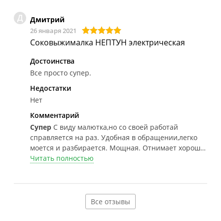
Д
Дмитрий
26 января 2021
Соковыжималка НЕПТУН электрическая
Достоинства
Все просто супер.
Недостатки
Нет
Комментарий
Супер
С виду малютка,но со своей работай
справляется на раз. Удобная в обращении,легко
моется и разбирается. Мощная. Отнимает хорошо.
Советую.
Читать полностью
Все отзывы