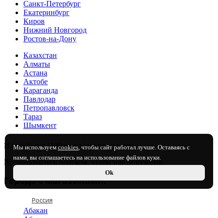
Санкт-Петербург
Екатеринбург
Киров
Нижний Новгород
Ростов-на-Дону
Казахстан
Алматы
Астана
Актобе
Караганда
Павлодар
Петропавловск
Тараз
Шымкент
И ещё более 1100 населённых пунктов
Мы используем
cookies
, чтобы сайт работал лучше. Оставаясь с
нами, вы соглашаетесь на использование файлов куки.
Воспользуйтесь поиском, чтобы найти нужный
Ok
Города с магазинами:
Россия
Абакан