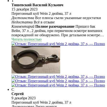
Т
Тишевский Василий Кузьмич
15 декабря 2023
Перегонный куб Wein 2 дюйма, 37 л
Достоинства
Все плюсы съели указанные недостатки
Недостатки
Всё в отзыве
Комментарий
Полное разочарование
Пришел бак
Вейн, 37 л , 2 дюйма, при первичном осмотре внешних
повреждений не обнаружено. При детальном осмотре
обнаружено , что кран на 3/4 оказался обыкновенной
Читать полностью
трубой, замаскированной под кран. Фото прилагаю.
Мелкие недоработки: плохо обработан кламповый
хомут, заглушка на тэн бака пластина без выемки под
прокладку, заусенцы на месте прилегания к прокладке.
Очень сильно расстроился , т.к. не ожидал такого
хренового качества от Русской Дымки. Бак оказался
бесполезен, т.к. таких кранов на сайте Русской Дымки
нет. Несколько лет назад выписывал Германия-2,
нареканий на качество вообще не было.
С
Сергей
9 декабря 2023
Перегонный куб Wein 2 дюйма, 37 л
Достоинства
Легко моется