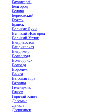
Бахчисарай
Белгород
Белово
Березовский
Братск
Брянск
Великие Луки
Великий Новгород
Великий Устюг
Владивосток
Владикавказ
Владимир
Волгоград
Волгодонск
Вологда
Воронеж
Выкса
Высокая гора
Гатчина
Геленджик
Глазов
Горячий Ключ
Дагомыс
Данков
Дзержинск