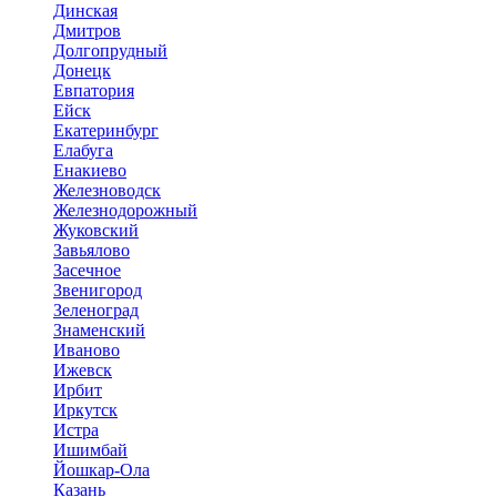
Динская
Дмитров
Долгопрудный
Донецк
Евпатория
Ейск
Екатеринбург
Елабуга
Енакиево
Железноводск
Железнодорожный
Жуковский
Завьялово
Засечное
Звенигород
Зеленоград
Знаменский
Иваново
Ижевск
Ирбит
Иркутск
Истра
Ишимбай
Йошкар-Ола
Казань