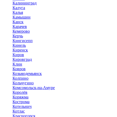
Калининград
Калуга
Калья
Камышин
Канск
Карачев
Кемерово
Керчь
Кингисепп
Кинель
Киренск
Киров
Кировград
Клин
Ковров
Козьмодемьянск
Колпино
Кольчугино
Комсомольск-на-Амуре
Королёв
Коряжма
Кострома
Котельнич
Котлас
Красногорск