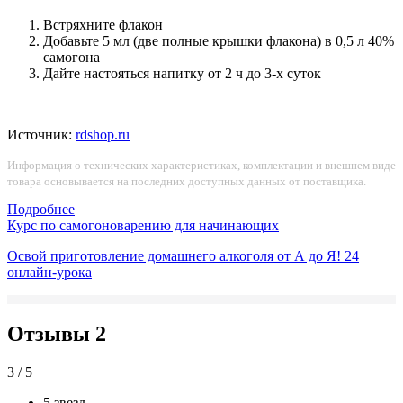
Встряхните флакон
Добавьте 5 мл (две полные крышки флакона) в 0,5 л 40%
самогона
Дайте настояться напитку от 2 ч до 3-х суток
Источник:
rdshop.ru
Информация о технических характеристиках, комплектации и внешнем виде
товара основывается на последних доступных данных от поставщика.
Подробнее
Курс по самогоноварению для начинающих
Освой приготовление домашнего алкоголя от А до Я!
24
онлайн-урока
Отзывы
2
3 / 5
5 звезд