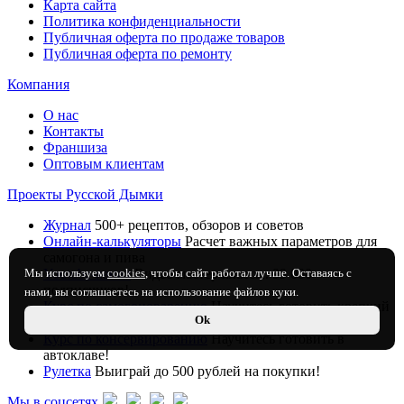
Карта сайта
Политика конфиденциальности
Публичная оферта по продаже товаров
Публичная оферта по ремонту
Компания
О нас
Контакты
Франшиза
Оптовым клиентам
Проекты Русской Дымки
Журнал
500+ рецептов, обзоров и советов
Онлайн-калькуляторы
Расчет важных параметров для
самогона и пива
Мы используем
cookies
, чтобы сайт работал лучше. Оставаясь с
Youtube-канал
Видео мастер классы. 99 000
подписчиков!
нами, вы соглашаетесь на использование файлов куки.
Курс по самогоноварению
Научитесь готовить крепкий
Ok
алкоголь с нуля!
Курс по консервированию
Научитесь готовить в
автоклаве!
Рулетка
Выиграй до 500 рублей на покупки!
Мы в соцсетях