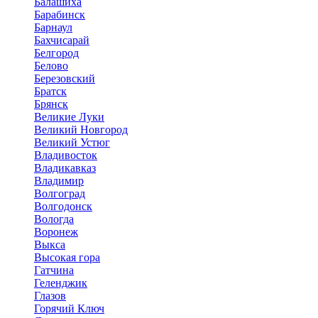
Балашиха
Барабинск
Барнаул
Бахчисарай
Белгород
Белово
Березовский
Братск
Брянск
Великие Луки
Великий Новгород
Великий Устюг
Владивосток
Владикавказ
Владимир
Волгоград
Волгодонск
Вологда
Воронеж
Выкса
Высокая гора
Гатчина
Геленджик
Глазов
Горячий Ключ