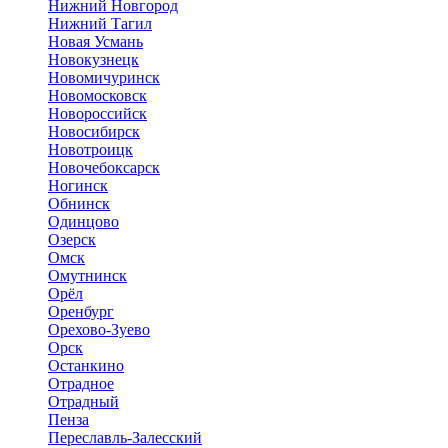
Нижний Новгород
Нижний Тагил
Новая Усмань
Новокузнецк
Новомичуринск
Новомосковск
Новороссийск
Новосибирск
Новотроицк
Новочебоксарск
Ногинск
Обнинск
Одинцово
Озерск
Омск
Омутнинск
Орёл
Оренбург
Орехово-Зуево
Орск
Останкино
Отрадное
Отрадный
Пенза
Переславль-Залесский