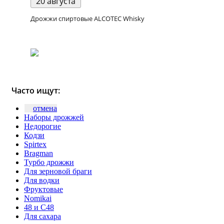
20 августа
Дрожжи спиртовые ALCOTEC Whisky
Часто ищут:
отмена
Наборы дрожжей
Недорогие
Кодзи
Spirtex
Bragman
Турбо дрожжи
Для зерновой браги
Для водки
Фруктовые
Nomikai
48 и C48
Для сахара