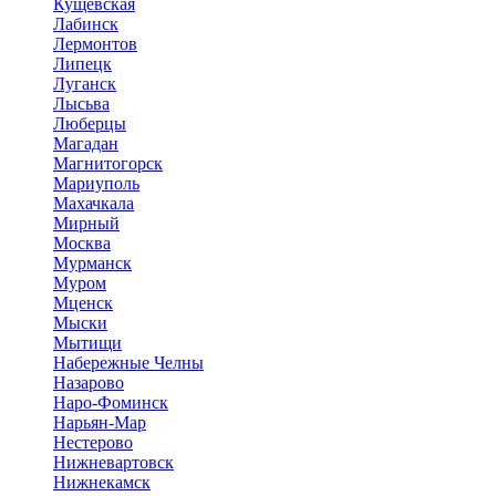
Кущевская
Лабинск
Лермонтов
Липецк
Луганск
Лысьва
Люберцы
Магадан
Магнитогорск
Мариуполь
Махачкала
Мирный
Москва
Мурманск
Муром
Мценск
Мыски
Мытищи
Набережные Челны
Назарово
Наро-Фоминск
Нарьян-Мар
Нестерово
Нижневартовск
Нижнекамск