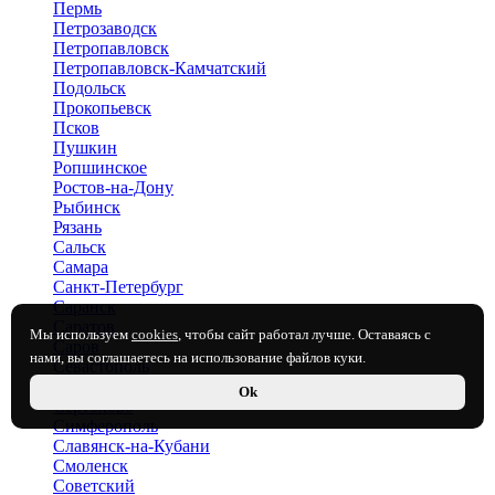
Пермь
Петрозаводск
Петропавловск
Петропавловск-Камчатский
Подольск
Прокопьевск
Псков
Пушкин
Ропшинское
Ростов-на-Дону
Рыбинск
Рязань
Сальск
Самара
Санкт-Петербург
Саранск
Саратов
Мы используем
cookies
, чтобы сайт работал лучше. Оставаясь с
Саров
нами, вы соглашаетесь на использование файлов куки.
Севастополь
Семилуки
Ok
Сертолово
Симферополь
Славянск-на-Кубани
Смоленск
Советский