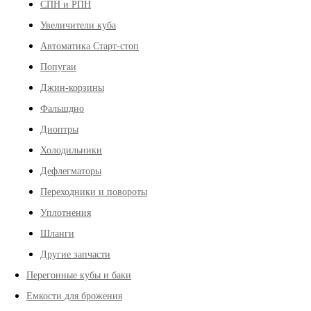
СПН и РПН
Увеличители куба
Автоматика Старт-стоп
Попугаи
Джин-корзины
Фальшдно
Диоптры
Холодильники
Дефлегматоры
Переходники и повороты
Уплотнения
Шланги
Другие запчасти
Перегонные кубы и баки
Емкости для брожения