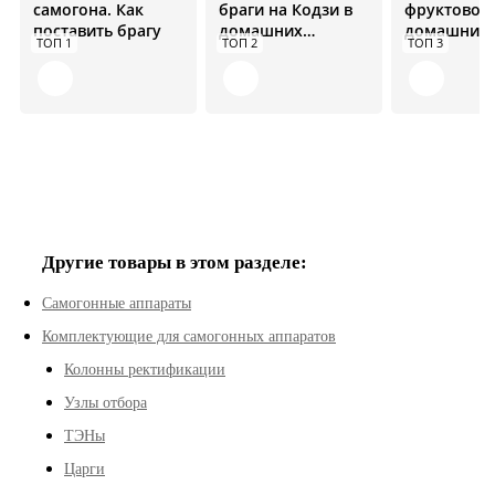
самогона. Как
браги на Кодзи в
фруктовой 
поставить брагу
домашних
домашних
ТОП 1
ТОП 2
ТОП 3
условиях
условиях
Другие товары в этом разделе:
Самогонные аппараты
Комплектующие для самогонных аппаратов
Колонны ректификации
Узлы отбора
ТЭНы
Царги