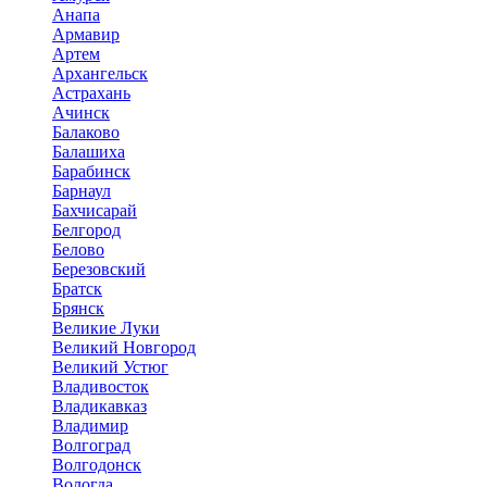
Анапа
Армавир
Артем
Архангельск
Астрахань
Ачинск
Балаково
Балашиха
Барабинск
Барнаул
Бахчисарай
Белгород
Белово
Березовский
Братск
Брянск
Великие Луки
Великий Новгород
Великий Устюг
Владивосток
Владикавказ
Владимир
Волгоград
Волгодонск
Вологда