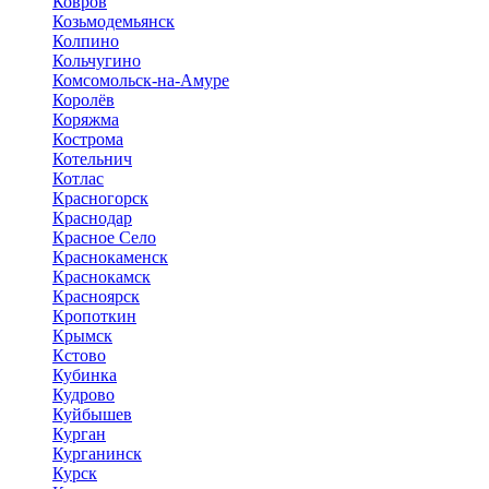
Ковров
Козьмодемьянск
Колпино
Кольчугино
Комсомольск-на-Амуре
Королёв
Коряжма
Кострома
Котельнич
Котлас
Красногорск
Краснодар
Красное Село
Краснокаменск
Краснокамск
Красноярск
Кропоткин
Крымск
Кстово
Кубинка
Кудрово
Куйбышев
Курган
Курганинск
Курск