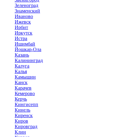
Зеленоград
Знаменский
Иваново
Ижевск
Ирбит
Иркутск
Истра
Ишимбай
Йошкар-Ола
Казань
Калининград
Калуга
Калья
Камышин
Канск
Карачев
Кемерово
Керчь
Кингисепп
Кинель
Киренск
Киров
Кировград
Клин