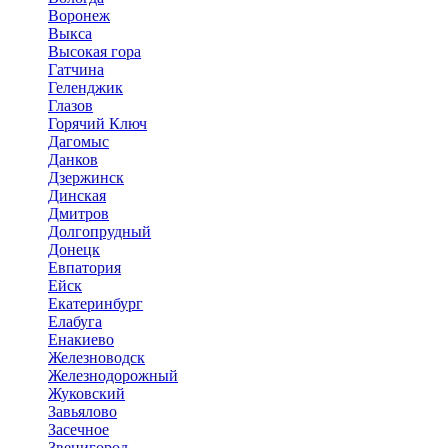
Воронеж
Выкса
Высокая гора
Гатчина
Геленджик
Глазов
Горячий Ключ
Дагомыс
Данков
Дзержинск
Динская
Дмитров
Долгопрудный
Донецк
Евпатория
Ейск
Екатеринбург
Елабуга
Енакиево
Железноводск
Железнодорожный
Жуковский
Завьялово
Засечное
Звенигород