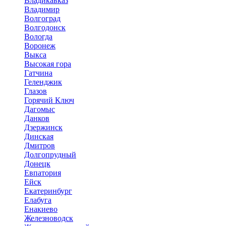
Владикавказ
Владимир
Волгоград
Волгодонск
Вологда
Воронеж
Выкса
Высокая гора
Гатчина
Геленджик
Глазов
Горячий Ключ
Дагомыс
Данков
Дзержинск
Динская
Дмитров
Долгопрудный
Донецк
Евпатория
Ейск
Екатеринбург
Елабуга
Енакиево
Железноводск