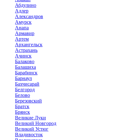
Абдулино
Адлер
Александров
Амурск
Анапа
Армавир
Артем
Архангельск
Астрахань
Ачинск
Балаково
Балашиха
Барабинск
Барнаул
Бахчисарай
Белгород
Белово
Березовский
Братск
Брянск
Великие Луки
Великий Новгород
Великий Устюг
Владивосток