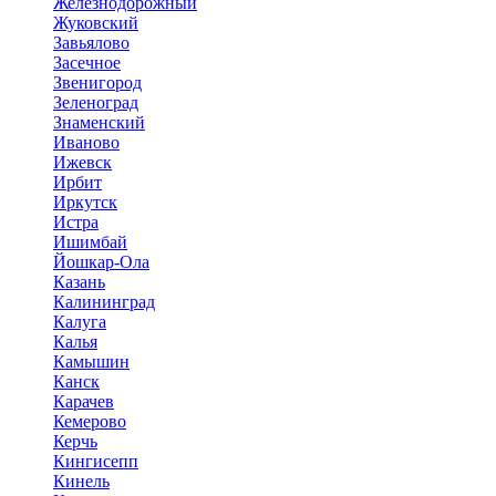
Железнодорожный
Жуковский
Завьялово
Засечное
Звенигород
Зеленоград
Знаменский
Иваново
Ижевск
Ирбит
Иркутск
Истра
Ишимбай
Йошкар-Ола
Казань
Калининград
Калуга
Калья
Камышин
Канск
Карачев
Кемерово
Керчь
Кингисепп
Кинель