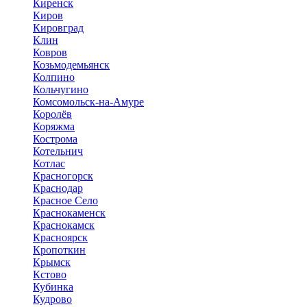
Киренск
Киров
Кировград
Клин
Ковров
Козьмодемьянск
Колпино
Кольчугино
Комсомольск-на-Амуре
Королёв
Коряжма
Кострома
Котельнич
Котлас
Красногорск
Краснодар
Красное Село
Краснокаменск
Краснокамск
Красноярск
Кропоткин
Крымск
Кстово
Кубинка
Кудрово