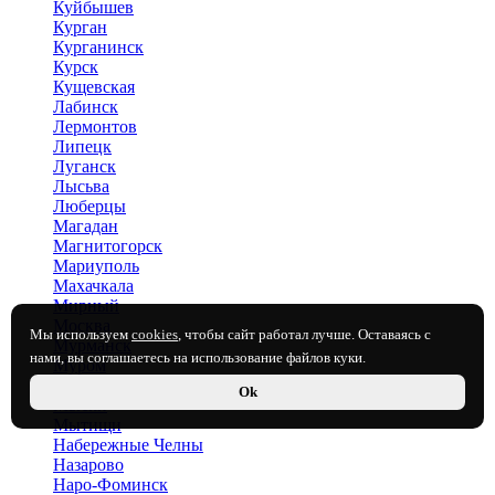
Куйбышев
Курган
Курганинск
Курск
Кущевская
Лабинск
Лермонтов
Липецк
Луганск
Лысьва
Люберцы
Магадан
Магнитогорск
Мариуполь
Махачкала
Мирный
Москва
Мы используем
cookies
, чтобы сайт работал лучше. Оставаясь с
Мурманск
нами, вы соглашаетесь на использование файлов куки.
Муром
Мценск
Ok
Мыски
Мытищи
Набережные Челны
Назарово
Наро-Фоминск