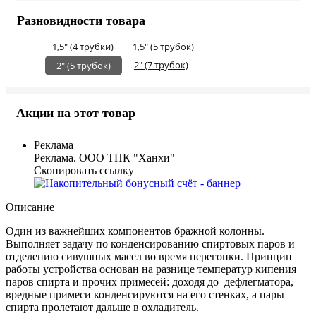
Разновидности товара
1,5" (4 трубки)
1,5" (5 трубок)
2" (7 трубок)
2" (5 трубок)
Акции на этот товар
Реклама
Реклама. ООО ТПК "Ханхи"
Скопировать ссылку
Описание
Один из важнейших компонентов бражной колонны.
Выполняет задачу по конденсированию спиртовых паров и
отделению сивушных масел во время перегонки. Принцип
работы устройства основан на разнице температур кипения
паров спирта и прочих примесей: доходя до дефлегматора,
вредные примеси конденсируются на его стенках, а пары
спирта пролетают дальше в охладитель.