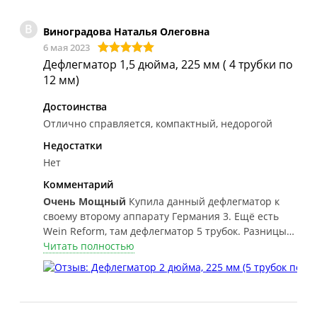
В
Виноградова Наталья Олеговна
6 мая 2023
Дефлегматор 1,5 дюйма, 225 мм ( 4 трубки по
12 мм)
Достоинства
Отлично справляется, компактный, недорогой
Недостатки
Нет
Комментарий
Очень Мощный
Купила данный дефлегматор к
своему второму аппарату Германия 3. Ещё есть
Wein Reform, там дефлегматор 5 трубок. Разницы
между ними не заметила, но этот более
Читать полностью
компактный. Нравится.