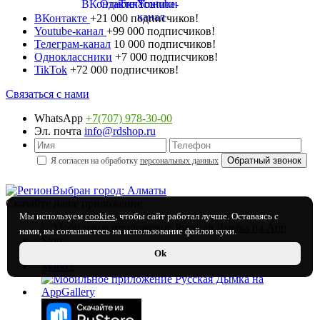
ВКонтакте
+21 000 подписчиков!
Youtube-канал
+99 000 подписчиков!
Телеграм-канал
10 000 подписчиков!
Одноклассники
+7 000 подписчиков!
TikTok
+72 000 подписчиков!
Связаться с нами
WhatsApp
+7(707) 978-30-00
Эл. почта
info@rdshop.ru
Я согласен на обработку
персональных данных
Выбран город: Алматы
Скачайте наше приложение
Мы используем
cookies
, чтобы сайт работал лучше. Оставаясь с
нами, вы соглашаетесь на использование файлов куки.
Ok