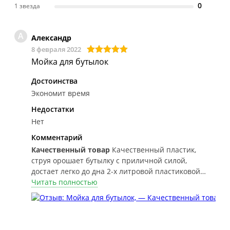
0
1 звезда
А
Александр
8 февраля 2022
Мойка для бутылок
Достоинства
Экономит время
Недостатки
Нет
Комментарий
Качественный товар
Качественный пластик,
струя орошает бутылку с приличной силой,
достает легко до дна 2-х литровой пластиковой
бутылки. Легко собирается, разбирается, моется.
Читать полностью
Сделано в Италии.