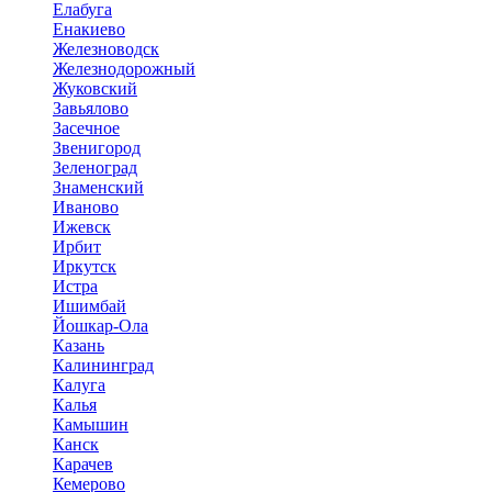
Елабуга
Енакиево
Железноводск
Железнодорожный
Жуковский
Завьялово
Засечное
Звенигород
Зеленоград
Знаменский
Иваново
Ижевск
Ирбит
Иркутск
Истра
Ишимбай
Йошкар-Ола
Казань
Калининград
Калуга
Калья
Камышин
Канск
Карачев
Кемерово