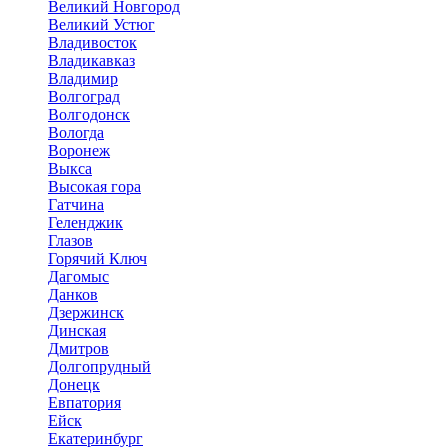
Великий Новгород
Великий Устюг
Владивосток
Владикавказ
Владимир
Волгоград
Волгодонск
Вологда
Воронеж
Выкса
Высокая гора
Гатчина
Геленджик
Глазов
Горячий Ключ
Дагомыс
Данков
Дзержинск
Динская
Дмитров
Долгопрудный
Донецк
Евпатория
Ейск
Екатеринбург