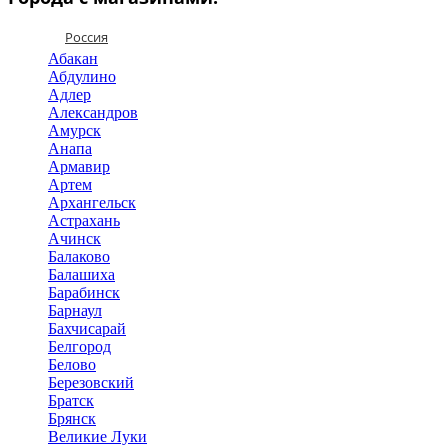
Россия
Абакан
Абдулино
Адлер
Александров
Амурск
Анапа
Армавир
Артем
Архангельск
Астрахань
Ачинск
Балаково
Балашиха
Барабинск
Барнаул
Бахчисарай
Белгород
Белово
Березовский
Братск
Брянск
Великие Луки