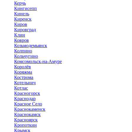
Керчь
Кингисепп
Кинель
Киренск
Киров
Кировград
Клин
Ковров
Козьмодемьянск
Колпино
Кольчугино
Комсомольск-на-Амуре
Королёв
Коряжма
Кострома
Котельнич
Котлас
Красногорск
Краснодар
Красное Село
Краснокаменск
Краснокамск
Красноярск
Кропоткин
Крымск