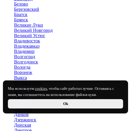
Белово
Березовский
Братск
Брянск
Великие Луки
Великий Новгород
Великий Устюг
Владивосток
Владикавказ
Владимир
Волгоград
Волгодонск
Вологда
Воронеж
Выкса
Высокая гора
Гатчина
Мы используем
cookies
, чтобы сайт работал лучше. Оставаясь с
Геленджик
нами, вы соглашаетесь на использование файлов куки.
Глазов
Ok
Горячий Ключ
Дагомыс
Данков
Дзержинск
Динская
Дмитров