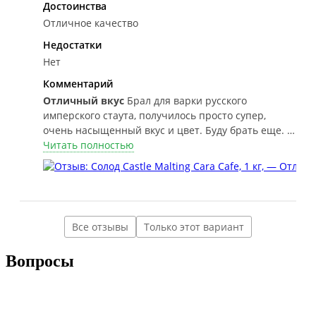
Достоинства
Отличное качество
Недостатки
Нет
Комментарий
Отличный вкус
Брал для варки русского
имперского стаута, получилось просто супер,
очень насыщенный вкус и цвет. Буду брать еще. С
помолом нужно быть осторожнее, выставлять
Читать полностью
больший зазор между вальцами нежели на
светлом солоде, иначе получится мука и проблемы
с фильтрацией.
Все отзывы
Только этот вариант
Вопросы