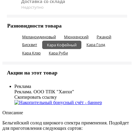
Доставка со склада
Недоступно
Разновидности товара
Меланоидиновый
Мюнхенский
Ржаной
Бисквит
Кара Голд
Кара Кофейный
Кара Клэр
Кара Руби
Акции на этот товар
Реклама
Реклама. ООО ТПК "Ханхи"
Скопировать ссылку
Описание
Бельгийский солод широкого спектра применения. Подойдет
для приготовления следующих сортов: