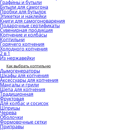
Графины и бутыли
Бутыли для самогона
Пробки для бутылок
Этикетки и наклейки
Книги для самогоноварения
Подарочные сертификаты
Сувенирная продукция
Копчение и колбасы
Коптильни
Горячего копчения
Холодного копчения
2 в 1
Из нержавейки
Как выбрать коптильню
Дымогенераторы
Шкафы для копчения
Аксессуары для копчения
Мангалы и грили
Щепа для копчения
Традиционная
Фруктовая
Для колбас и сосисок
Шприцы
Черева
Оболочки
Формовочные сетки
Приправы