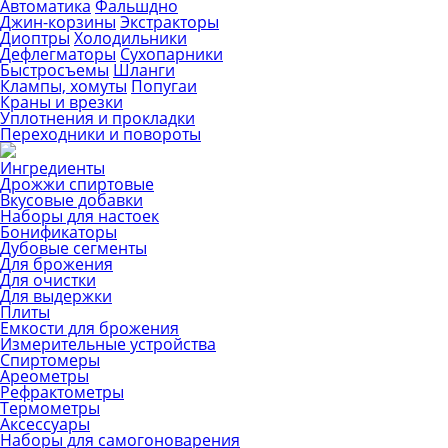
Автоматика
Фальшдно
Джин-корзины
Экстракторы
Диоптры
Холодильники
Дефлегматоры
Сухопарники
Быстросъемы
Шланги
Клампы, хомуты
Попугаи
Краны и врезки
Уплотнения и прокладки
Переходники и повороты
Ингредиенты
Дрожжи спиртовые
Вкусовые добавки
Наборы для настоек
Бонификаторы
Дубовые сегменты
Для брожения
Для очистки
Для выдержки
Плиты
Емкости для брожения
Измерительные устройства
Спиртомеры
Ареометры
Рефрактометры
Термометры
Аксессуары
Наборы для самогоноварения