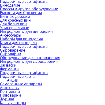
Подарочные сертификаты
Виноделие
Прессы и другое оборудование
Емкости для брожения
Винные дрожжи
Для красных вин
Для белых вин
Универсальные
Ингредиенты для виноделия
Аксессуары
Наборы для виноделия
Книги для винодела
Подарочные сертификаты
Сыроварение
Сыроварни
Оборудование для сыроварения
Ингредиенты для сыроварения
Закваски
Ферменты
Подарочные сертификаты
Подарочные карты
Акции
Самогонные аппараты
Автоклавы
Коптильни
Пивоварни
Журнал
Калькуляторы