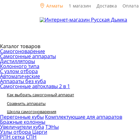
Алматы
1 магазин
Доставка
Оплата
Каталог товаров
Самогоноварение
Самогонные аппараты
Дистилляторы
Колонного типа
С узлом отбора
Автоматические
Аппараты без куба
Самогонные автоклавы 2 в 1
Как выбрать самогонный аппарат
Сравнить аппараты
Школа самогоноварения
Перегонные кубы
Комплектующие для аппаратов
Бражные колонны
Увеличители куба
ТЭНы
Узлы отбора
Царги
РПН сетка
СПН