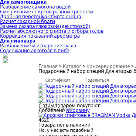
Для самогонщика
Разбавление самогона водой
Смешивание спиртов разной крепости
Дробная перегонка спирта-сырца
Расчет сахарной браги
Замена сахара глюкозой (декстрозой)
Расчет абсолютного спирта и отбора голов
Коррекция показаний ареометра
Для пивовара
Разбавление и испарение сусла
Содержание алкоголя в пиве
Главная
>
Каталог
>
Консервирование
>
Подарочный набор специй Для вторых 
Сертификат
Поделиться
С этим товаром покупают:
Артикул:
986455
Добавлено
в корзину
Д
4620 Тг
Товара нет в наличии
Но, у нас есть подобный
по характеристикам товар.