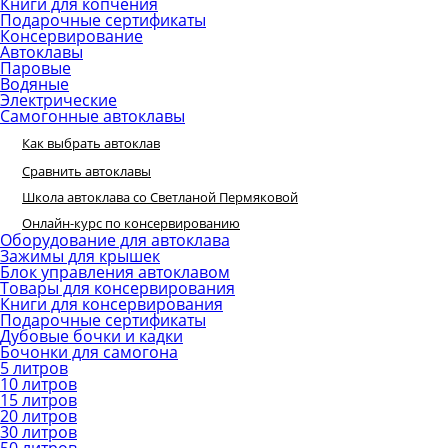
Книги для копчения
Подарочные сертификаты
Консервирование
Автоклавы
Паровые
Водяные
Электрические
Самогонные автоклавы
Как выбрать автоклав
Сравнить автоклавы
Школа автоклава со Светланой Пермяковой
Онлайн-курс по консервированию
Оборудование для автоклава
Зажимы для крышек
Блок управления автоклавом
Товары для консервирования
Книги для консервирования
Подарочные сертификаты
Дубовые бочки и кадки
Бочонки для самогона
5 литров
10 литров
15 литров
20 литров
30 литров