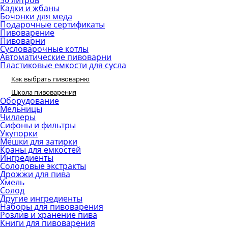
50 литров
Кадки и жбаны
Бочонки для меда
Подарочные сертификаты
Пивоварение
Пивоварни
Сусловарочные котлы
Автоматические пивоварни
Пластиковые емкости для сусла
Как выбрать пивоварню
Школа пивоварения
Оборудование
Мельницы
Чиллеры
Сифоны и фильтры
Укупорки
Мешки для затирки
Краны для емкостей
Ингредиенты
Солодовые экстракты
Дрожжи для пива
Хмель
Солод
Другие ингредиенты
Наборы для пивоварения
Розлив и хранение пива
Книги для пивоварения