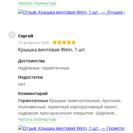
Читать полностью
С
Сергей
27 февраля 2026
Крышка винтовая Wein, 1 шт.
Достоинства
Надёжные, герметичные.
Недостатки
Нет
Комментарий
Герметичные
Крышки замечательные, прочные,
полновесные, приятный корпоративный принт,
надёжное лако-красочное покрытие. Широкое
уплотнительное кольцо из эластичного материала.
Читать полностью
Упакованы очень хорошо.