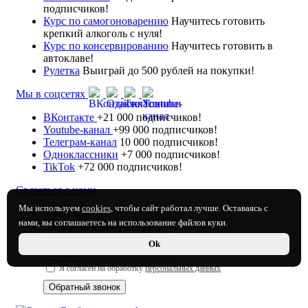
подписчиков!
Курс по самогоноварению
Научитесь готовить
крепкий алкоголь с нуля!
Курс по консервированию
Научитесь готовить в
автоклаве!
Рулетка
Выиграй до 500 рублей на покупки!
Мы в соцсетях
ВКонтакте
+21 000 подписчиков!
Youtube-канал
+99 000 подписчиков!
Телеграм-канал
10 000 подписчиков!
Одноклассники
+7 000 подписчиков!
TikTok
+72 000 подписчиков!
Связаться с нами
Мы используем
cookies
, чтобы сайт работал лучше. Оставаясь с
WhatsApp
+7(707) 978-30-00
нами, вы соглашаетесь на использование файлов куки.
Эл. почта
info@rdshop.ru
Ok
Я согласен на обработку
персональных данных