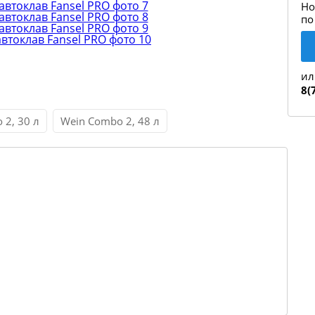
Но
по
ил
8(
 2, 30 л
Wein Combo 2, 48 л