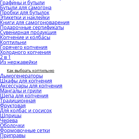
Графины и бутыли
Бутыли для самогона
Пробки для бутылок
Этикетки и наклейки
Книги для самогоноварения
Подарочные сертификаты
Сувенирная продукция
Копчение и колбасы
Коптильни
Горячего копчения
Холодного копчения
2 в 1
Из нержавейки
Как выбрать коптильню
Дымогенераторы
Шкафы для копчения
Аксессуары для копчения
Мангалы и грили
Щепа для копчения
Традиционная
Фруктовая
Для колбас и сосисок
Шприцы
Черева
Оболочки
Формовочные сетки
Приправы