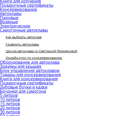
Книги для копчения
Подарочные сертификаты
Консервирование
Автоклавы
Паровые
Водяные
Электрические
Самогонные автоклавы
Как выбрать автоклав
Сравнить автоклавы
Школа автоклава со Светланой Пермяковой
Онлайн-курс по консервированию
Оборудование для автоклава
Зажимы для крышек
Блок управления автоклавом
Товары для консервирования
Книги для консервирования
Подарочные сертификаты
Дубовые бочки и кадки
Бочонки для самогона
5 литров
10 литров
15 литров
20 литров
30 литров