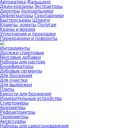
Автоматика
Фальшдно
Джин-корзины
Экстракторы
Диоптры
Холодильники
Дефлегматоры
Сухопарники
Быстросъемы
Шланги
Клампы, хомуты
Попугаи
Краны и врезки
Уплотнения и прокладки
Переходники и повороты
Ингредиенты
Дрожжи спиртовые
Вкусовые добавки
Наборы для настоек
Бонификаторы
Дубовые сегменты
Для брожения
Для очистки
Для выдержки
Плиты
Емкости для брожения
Измерительные устройства
Спиртомеры
Ареометры
Рефрактометры
Термометры
Аксессуары
Наборы для самогоноварения