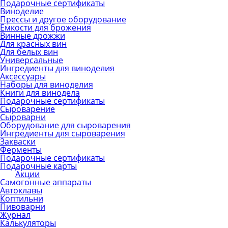
Подарочные сертификаты
Виноделие
Прессы и другое оборудование
Емкости для брожения
Винные дрожжи
Для красных вин
Для белых вин
Универсальные
Ингредиенты для виноделия
Аксессуары
Наборы для виноделия
Книги для винодела
Подарочные сертификаты
Сыроварение
Сыроварни
Оборудование для сыроварения
Ингредиенты для сыроварения
Закваски
Ферменты
Подарочные сертификаты
Подарочные карты
Акции
Самогонные аппараты
Автоклавы
Коптильни
Пивоварни
Журнал
Калькуляторы