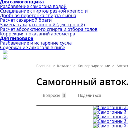
Для самогонщика
Разбавление самогона водой
Смешивание спиртов разной крепости
Дробная перегонка спирта-сырца
Расчет сахарной браги
Замена сахара глюкозой (декстрозой)
Расчет абсолютного спирта и отбора голов
Коррекция показаний ареометра
Для пивовара
Разбавление и испарение сусла
Содержание алкоголя в пиве
Главная
>
Каталог
>
Консервирование
>
Авток
Самогонный автокл
Вопросы
3
Поделиться