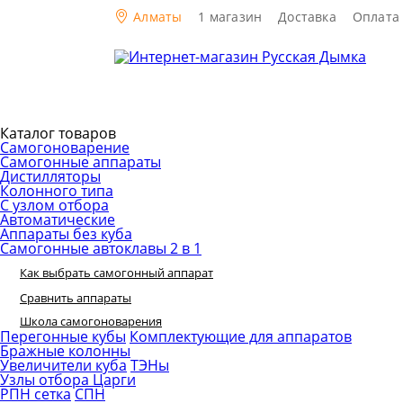
Алматы
1 магазин
Доставка
Оплата
Каталог товаров
Самогоноварение
Самогонные аппараты
Дистилляторы
Колонного типа
С узлом отбора
Автоматические
Аппараты без куба
Самогонные автоклавы 2 в 1
Как выбрать самогонный аппарат
Сравнить аппараты
Школа самогоноварения
Перегонные кубы
Комплектующие для аппаратов
Бражные колонны
Увеличители куба
ТЭНы
Узлы отбора
Царги
РПН сетка
СПН