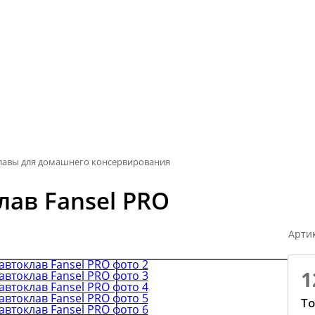
лавы для домашнего консервирования
ав Fansel PRO
Арти
1
То