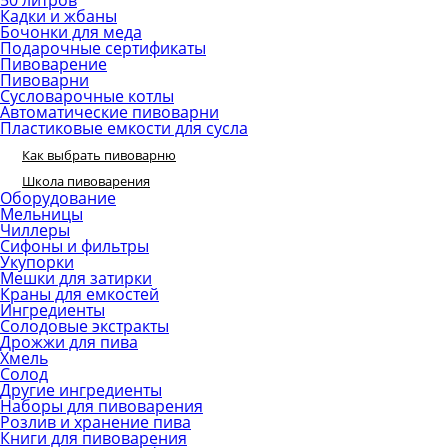
50 литров
Кадки и жбаны
Бочонки для меда
Подарочные сертификаты
Пивоварение
Пивоварни
Сусловарочные котлы
Автоматические пивоварни
Пластиковые емкости для сусла
Как выбрать пивоварню
Школа пивоварения
Оборудование
Мельницы
Чиллеры
Сифоны и фильтры
Укупорки
Мешки для затирки
Краны для емкостей
Ингредиенты
Солодовые экстракты
Дрожжи для пива
Хмель
Солод
Другие ингредиенты
Наборы для пивоварения
Розлив и хранение пива
Книги для пивоварения