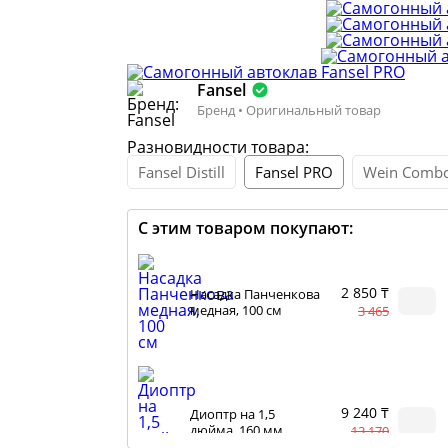
Fansel
Бренд • Оригинальный товар
Разновидности товара:
Fansel Distill
Fansel PRO
Wein Combo
С этим товаром покупают:
2 850 ₸
Насадка Панченкова
медная, 100 см
3 465
9 240 ₸
Диоптр на 1,5
дюйма, 160 мм
13 170