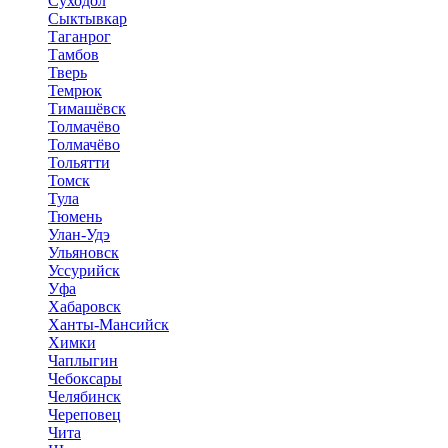
Суходол
Сыктывкар
Таганрог
Тамбов
Тверь
Темрюк
Тимашёвск
Толмачёво
Толмачёво
Тольятти
Томск
Тула
Тюмень
Улан-Удэ
Ульяновск
Уссурийск
Уфа
Хабаровск
Ханты-Мансийск
Химки
Чаплыгин
Чебоксары
Челябинск
Череповец
Чита