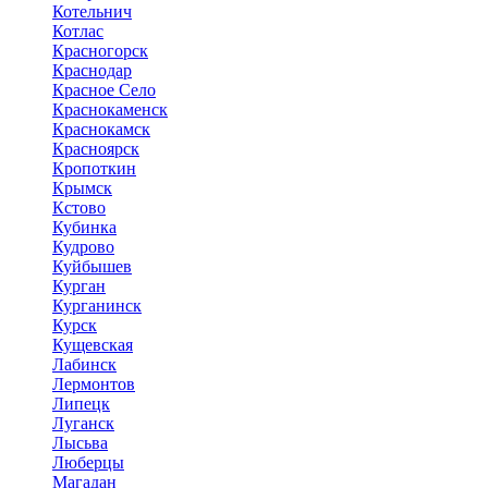
Котельнич
Котлас
Красногорск
Краснодар
Красное Село
Краснокаменск
Краснокамск
Красноярск
Кропоткин
Крымск
Кстово
Кубинка
Кудрово
Куйбышев
Курган
Курганинск
Курск
Кущевская
Лабинск
Лермонтов
Липецк
Луганск
Лысьва
Люберцы
Магадан