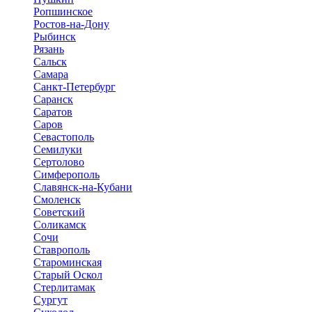
Ропшинское
Ростов-на-Дону
Рыбинск
Рязань
Сальск
Самара
Санкт-Петербург
Саранск
Саратов
Саров
Севастополь
Семилуки
Сертолово
Симферополь
Славянск-на-Кубани
Смоленск
Советский
Соликамск
Сочи
Ставрополь
Староминская
Старый Оскол
Стерлитамак
Сургут