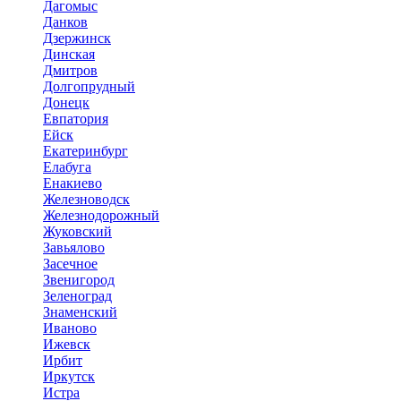
Дагомыс
Данков
Дзержинск
Динская
Дмитров
Долгопрудный
Донецк
Евпатория
Ейск
Екатеринбург
Елабуга
Енакиево
Железноводск
Железнодорожный
Жуковский
Завьялово
Засечное
Звенигород
Зеленоград
Знаменский
Иваново
Ижевск
Ирбит
Иркутск
Истра