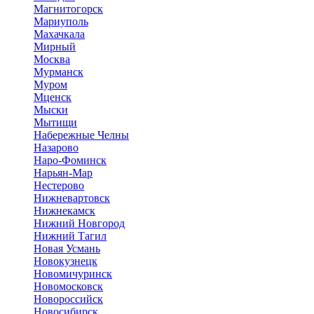
Магнитогорск
Мариуполь
Махачкала
Мирный
Москва
Мурманск
Муром
Мценск
Мыски
Мытищи
Набережные Челны
Назарово
Наро-Фоминск
Нарьян-Мар
Нестерово
Нижневартовск
Нижнекамск
Нижний Новгород
Нижний Тагил
Новая Усмань
Новокузнецк
Новомичуринск
Новомосковск
Новороссийск
Новосибирск