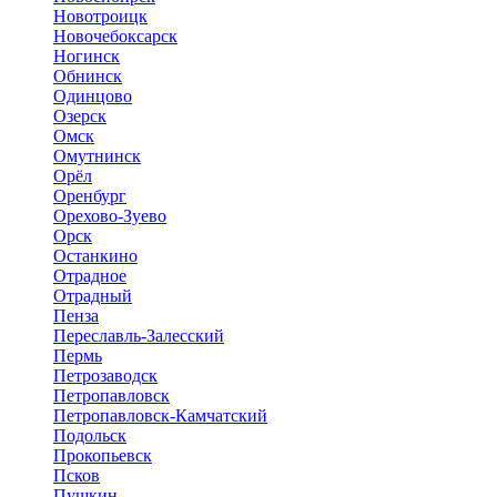
Новотроицк
Новочебоксарск
Ногинск
Обнинск
Одинцово
Озерск
Омск
Омутнинск
Орёл
Оренбург
Орехово-Зуево
Орск
Останкино
Отрадное
Отрадный
Пенза
Переславль-Залесский
Пермь
Петрозаводск
Петропавловск
Петропавловск-Камчатский
Подольск
Прокопьевск
Псков
Пушкин