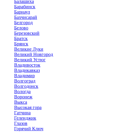
Балашиха
Барабинск
Барнаул
Бахчисарай
Белгород
Белово
Березовский
Братск
Брянск
Великие Луки
Великий Новгород
Великий Устюг
Владивосток
Владикавказ
Владимир
Волгоград
Волгодонск
Вологда
Воронеж
Выкса
Высокая гора
Гатчина
Геленджик
Глазов
Горячий Ключ