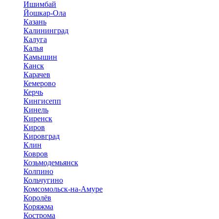
Ишимбай
Йошкар-Ола
Казань
Калининград
Калуга
Калья
Камышин
Канск
Карачев
Кемерово
Керчь
Кингисепп
Кинель
Киренск
Киров
Кировград
Клин
Ковров
Козьмодемьянск
Колпино
Кольчугино
Комсомольск-на-Амуре
Королёв
Коряжма
Кострома